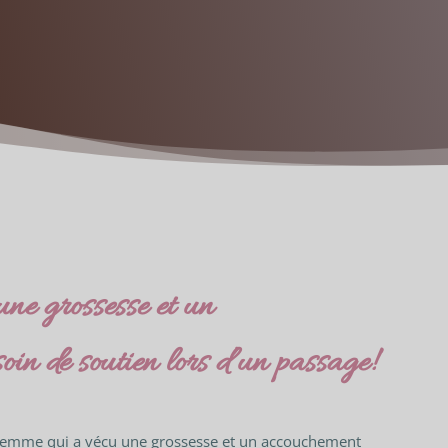
ne grossesse et un
in de soutien lors d’un passage!
a femme qui a vécu une grossesse et un accouchement