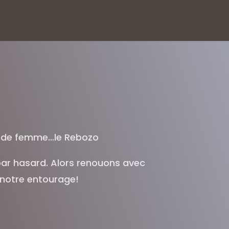
ie de femme…le Rebozo
par hasard. Alors renouons avec
 notre entourage!